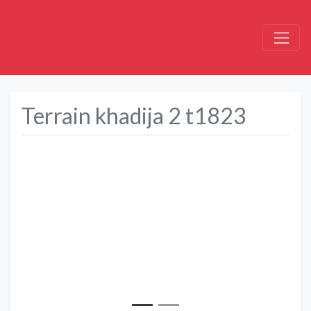
Terrain khadija 2 t1823
Précédent
Suivant