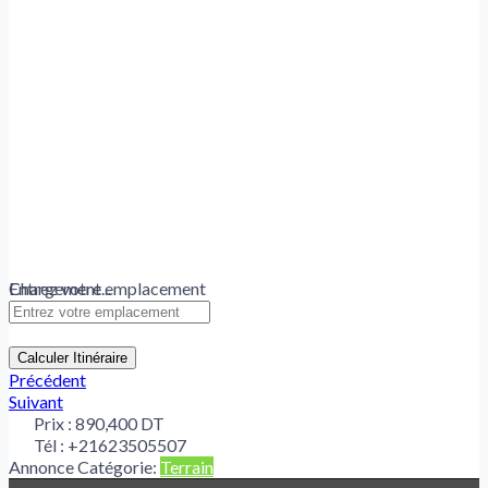
Chargement...
Entrez votre emplacement
Calculer Itinéraire
Précédent
Suivant
Prix :
890,400 DT
Tél :
+21623505507
Annonce Catégorie:
Terrain