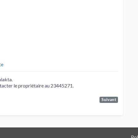
te
lakta.
ntacter le propriétaire au 23445271.
Suivant
Pol