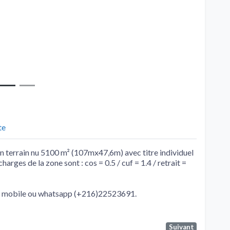
te
 terrain nu 5100 m² (107mx47,6m) avec titre individuel
harges de la zone sont : cos = 0.5 / cuf = 1.4 / retrait =
via mobile ou whatsapp (+216)22523691.
Suivant