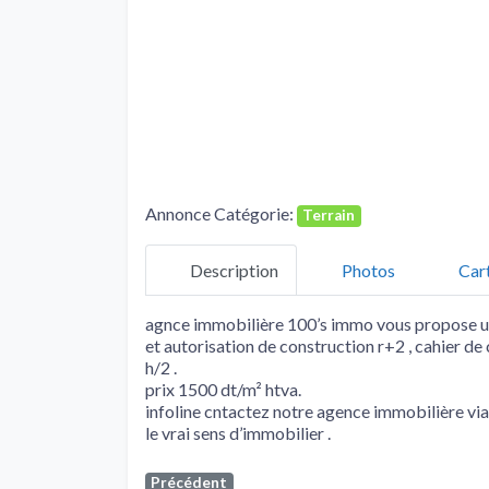
Annonce Catégorie:
Terrain
Description
Photos
Car
agnce immobilière 100’s immo vous propose un
et autorisation de construction r+2 , cahier de c
h/2 .
prix 1500 dt/m² htva.
infoline cntactez notre agence immobilière 
le vrai sens d’immobilier .
Précédent