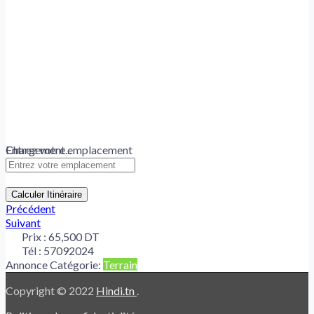
Chargement...
Entrez votre emplacement
Calculer Itinéraire
Précédent
Suivant
Prix :
65,500 DT
Tél :
57092024
Annonce Catégorie:
Terrain
Copyright © 2022
Hindi.tn
.