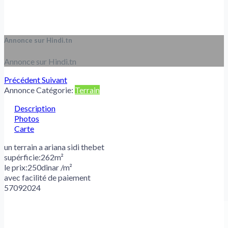
Annonce sur Hindi.tn
Annonce sur Hindi.tn
Précédent
Suivant
Annonce Catégorie:
Terrain
Description
Photos
Carte
un terrain a ariana sidi thebet
supérficie:262m²
le prix:250dinar /m²
avec facilité de paiement
57092024