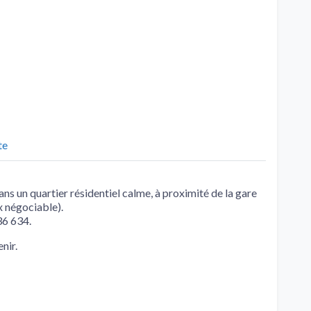
te
ans un quartier résidentiel calme, à proximité de la gare
x négociable).
36 634.
nir.