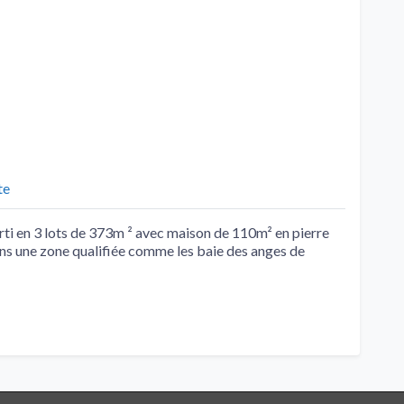
te
arti en 3 lots de 373m ² avec maison de 110m² en pierre
 une zone qualifiée comme les baie des anges de