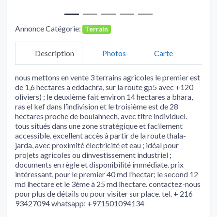
Annonce Catégorie:
Terrain
Description
Photos
Carte
nous mettons en vente 3 terrains agricoles le premier est
de 1,6 hectares a eddachra, sur la route gp5 avec +120
oliviers) ; le deuxième fait environ 14 hectares a bhara,
ras el kef dans l’indivision et le troisième est de 28
hectares proche de boulahnech, avec titre individuel.
tous situés dans une zone stratégique et facilement
accessible. excellent accès à partir de la route thala-
jarda, avec proximité électricité et eau ; idéal pour
projets agricoles ou dinvestissement industriel ;
documents en règle et disponibilité immédiate. prix
intéressant, pour le premier 40 md l’hectar; le second 12
md lhectare et le 3ème à 25 md lhectare. contactez-nous
pour plus de détails ou pour visiter sur place. tel. + 216
93427094 whatsapp: +971501094134