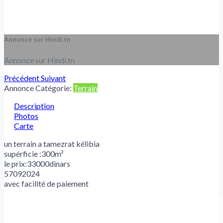
Annonce sur Hindi.tn
Annonce sur Hindi.tn
Précédent
Suivant
Annonce Catégorie:
Terrain
Description
Photos
Carte
un terrain a tamezrat kélibia
supérficie :300m²
le prix:33000dinars
57092024
avec facilité de paiement