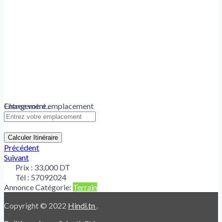
Chargement...
Entrez votre emplacement
Calculer Itinéraire
Précédent
Suivant
Prix :
33,000 DT
Tél :
57092024
Annonce Catégorie:
Terrain
Copyright © 2022
Hindi.tn
.