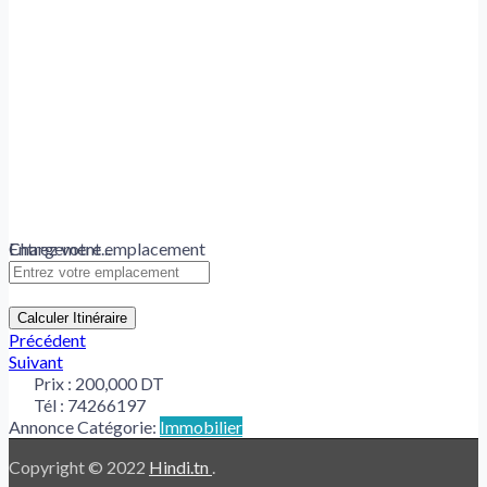
Chargement...
Entrez votre emplacement
Calculer Itinéraire
Précédent
Suivant
Prix :
200,000 DT
Tél :
74266197
Annonce Catégorie:
Immobilier
Copyright © 2022
Hindi.tn
.