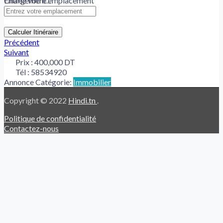
Chargement...
Entrez votre emplacement
Calculer Itinéraire
Précédent
Suivant
Prix :
400,000 DT
Tél :
58534920
Annonce Catégorie:
Immobilier
Copyright © 2022
Hindi.tn
.
Politique de confidentialité
Contactez-nous