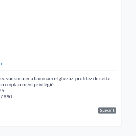
te
avec vue sur mer a hammam el ghezaz. profitez de cette
un emplacement privilégié .
25 .
07.890
Suivant