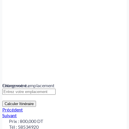
Chargement...
Entrez votre emplacement
Calculer Itinéraire
Précédent
Suivant
Prix :
800,000 DT
Tél :
58534920