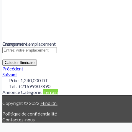
Chargement...
Entrez votre emplacement
Calculer Itinéraire
Précédent
Suivant
Prix :
1,240,000 DT
Tél :
+21699307890
Annonce Catégorie:
Terrain
Copyright © 2022
Hindi.tn
.
Politique de confidentialité
Contactez-nous