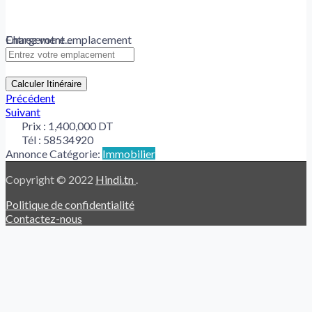
Chargement...
Entrez votre emplacement
Calculer Itinéraire
Précédent
Suivant
Prix :
1,400,000 DT
Tél :
58534920
Annonce Catégorie:
Immobilier
Copyright © 2022
Hindi.tn
.
Politique de confidentialité
Contactez-nous