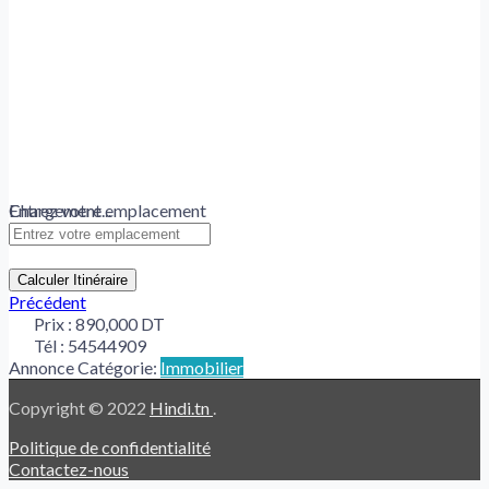
Chargement...
Entrez votre emplacement
Calculer Itinéraire
Précédent
Prix :
890,000 DT
Tél :
54544909
Annonce Catégorie:
Immobilier
Copyright © 2022
Hindi.tn
.
Politique de confidentialité
Contactez-nous