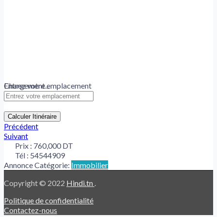
Chargement...
Entrez votre emplacement
Calculer Itinéraire
Précédent
Suivant
Prix :
760,000 DT
Tél :
54544909
Annonce Catégorie:
Immobilier
Copyright © 2022
Hindi.tn
.
Politique de confidentialité
Contactez-nous