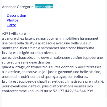
Annonce Catégorie:
Immobilier
Description
Photos
Carte
v391 villa karé
a vendre chez lagence smart owner immobilière hammamet,
une belle villa de style arabesque avec une belle vue sur
montagne, bien située à hammamet nord zone kharrouba.
la villa est érigée sur deux niveaux:
au rez de chaussée, on trouve un salon, une cuisine équipée, une
suite et une salle deau dinvités.
quant à létage, on trouve trois suites dont deux avec terrasses.
a lextérieur, on trouve un joli jardin gazonné, une belle piscine,
une douche extérieur ainsi quun garage pour voitures.
la villa est équipée de chauffage et des climatiseurs pré installé.
pour éventuelle visite ou plus d’informations veuillez svp
contacter mme khouloud sur le 52 177 449 / 54 544 909.