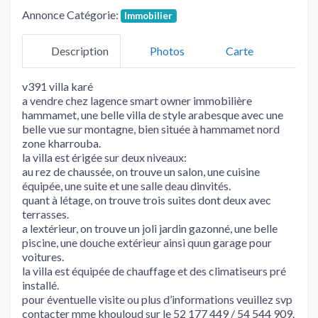
Annonce Catégorie:
Immobilier
Description
Photos
Carte
v391 villa karé
a vendre chez lagence smart owner immobilière
hammamet, une belle villa de style arabesque avec une
belle vue sur montagne, bien située à hammamet nord
zone kharrouba.
la villa est érigée sur deux niveaux:
au rez de chaussée, on trouve un salon, une cuisine
équipée, une suite et une salle deau dinvités.
quant à létage, on trouve trois suites dont deux avec
terrasses.
a lextérieur, on trouve un joli jardin gazonné, une belle
piscine, une douche extérieur ainsi quun garage pour
voitures.
la villa est équipée de chauffage et des climatiseurs pré
installé.
pour éventuelle visite ou plus d’informations veuillez svp
contacter mme khouloud sur le 52 177 449 / 54 544 909.