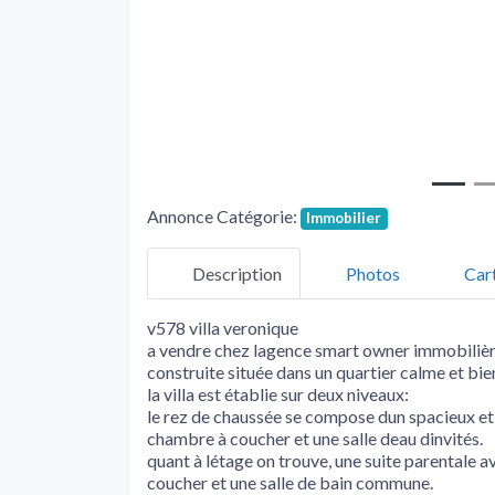
Annonce Catégorie:
Immobilier
Description
Photos
Car
v578 villa veronique
a vendre chez lagence smart owner immobiliè
construite située dans un quartier calme et b
la villa est établie sur deux niveaux:
le rez de chaussée se compose dun spacieux et
chambre à coucher et une salle deau dinvités.
quant à létage on trouve, une suite parentale 
coucher et une salle de bain commune.