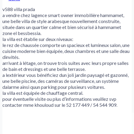
v588 villa prada
a vendre chez lagence smart owner immobilière hammamet,
une belle villa de style arabesque nouvellement construite,
située dans un quartier calme et bien sécurisé à hammamet
zone el bessbessia.
la villa est établie sur deux niveaux:
le rez de chaussée comporte un spacieux et lumineux salon, une
cuisine moderne bien équipée, deux chambres et une salle deau
dinvités.
arrivant à létage, on trouve trois suites avec leurs propre salles
de bain et dressings et une belle terrasse.
a lextérieur vous bénéficiez dun joli jardin paysagé et gazonné,
une belle piscine, des caméras de surveillance, un système
dalarme ainsi quun parking pour plusieurs voitures.
la villa est équipée de chauffage central.
pour éventuelle visite ou plus d’informations veuillez svp
contacter mme khouloud sur le 52 177 449 / 54 544 909.