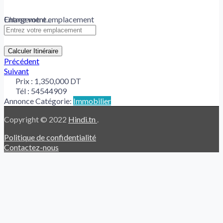
Chargement...
Entrez votre emplacement
Calculer Itinéraire
Précédent
Suivant
Prix :
1,350,000 DT
Tél :
54544909
Annonce Catégorie:
Immobilier
Copyright © 2022
Hindi.tn
.
Politique de confidentialité
Contactez-nous