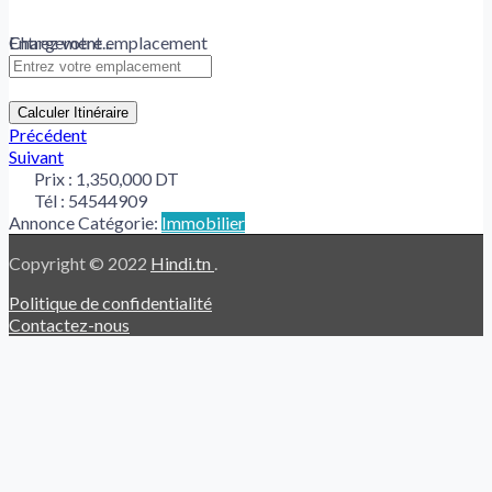
Chargement...
Entrez votre emplacement
Calculer Itinéraire
Précédent
Suivant
Prix :
1,350,000 DT
Tél :
54544909
Annonce Catégorie:
Immobilier
Copyright © 2022
Hindi.tn
.
Politique de confidentialité
Contactez-nous