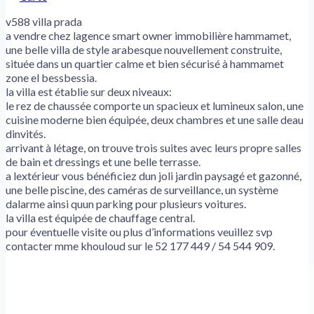
v588 villa prada
a vendre chez lagence smart owner immobilière hammamet,
une belle villa de style arabesque nouvellement construite,
située dans un quartier calme et bien sécurisé à hammamet
zone el bessbessia.
la villa est établie sur deux niveaux:
le rez de chaussée comporte un spacieux et lumineux salon, une
cuisine moderne bien équipée, deux chambres et une salle deau
dinvités.
arrivant à létage, on trouve trois suites avec leurs propre salles
de bain et dressings et une belle terrasse.
a lextérieur vous bénéficiez dun joli jardin paysagé et gazonné,
une belle piscine, des caméras de surveillance, un système
dalarme ainsi quun parking pour plusieurs voitures.
la villa est équipée de chauffage central.
pour éventuelle visite ou plus d’informations veuillez svp
contacter mme khouloud sur le 52 177 449 / 54 544 909.