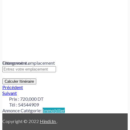
Chargement...
Entrez votre emplacement
Calculer Itinéraire
Précédent
Suivant
Prix :
720,000 DT
Tél :
54544909
Annonce Catégorie:
Immobilier
Copyright © 2022
Hindi.tn
.