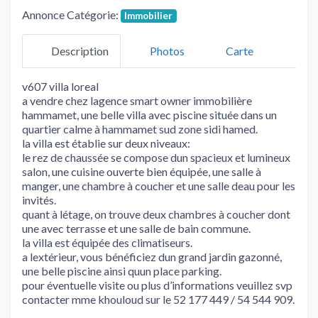
Annonce Catégorie:
Immobilier
Description
Photos
Carte
v607 villa loreal
a vendre chez lagence smart owner immobilière
hammamet, une belle villa avec piscine située dans un
quartier calme à hammamet sud zone sidi hamed.
la villa est établie sur deux niveaux:
le rez de chaussée se compose dun spacieux et lumineux
salon, une cuisine ouverte bien équipée, une salle à
manger, une chambre à coucher et une salle deau pour les
invités.
quant à létage, on trouve deux chambres à coucher dont
une avec terrasse et une salle de bain commune.
la villa est équipée des climatiseurs.
a lextérieur, vous bénéficiez dun grand jardin gazonné,
une belle piscine ainsi quun place parking.
pour éventuelle visite ou plus d’informations veuillez svp
contacter mme khouloud sur le 52 177 449 / 54 544 909.