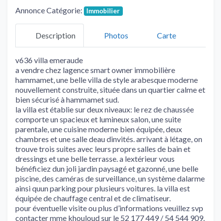
Annonce Catégorie:
Immobilier
Description
Photos
Carte
v636 villa emeraude
a vendre chez lagence smart owner immobilière
hammamet, une belle villa de style arabesque moderne
nouvellement construite, située dans un quartier calme et
bien sécurisé à hammamet sud.
la villa est établie sur deux niveaux: le rez de chaussée
comporte un spacieux et lumineux salon, une suite
parentale, une cuisine moderne bien équipée, deux
chambres et une salle deau dinvités. arrivant à létage, on
trouve trois suites avec leurs propre salles de bain et
dressings et une belle terrasse. a lextérieur vous
bénéficiez dun joli jardin paysagé et gazonné, une belle
piscine, des caméras de surveillance, un système dalarme
ainsi quun parking pour plusieurs voitures. la villa est
équipée de chauffage central et de climatiseur.
pour éventuelle visite ou plus d’informations veuillez svp
contacter mme khouloud sur le 52 177 449 / 54 544 909.