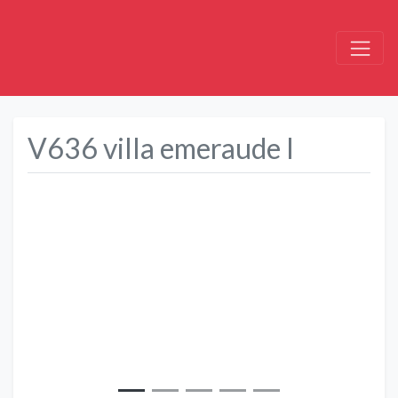
V636 villa emeraude l
Précédent
Suivant