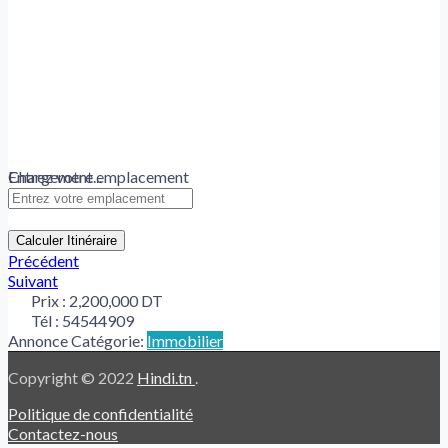
Chargement...
Entrez votre emplacement
Calculer Itinéraire
Précédent
Suivant
Prix :
2,200,000 DT
Tél :
54544909
Annonce Catégorie:
Immobilier
Copyright © 2022
Hindi.tn
.
Politique de confidentialité
Contactez-nous