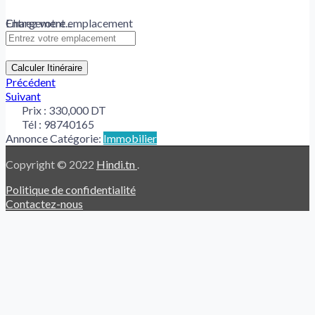
Chargement...
Entrez votre emplacement
Calculer Itinéraire
Précédent
Suivant
Prix :
330,000 DT
Tél :
98740165
Annonce Catégorie:
Immobilier
Copyright © 2022
Hindi.tn
.
Politique de confidentialité
Contactez-nous