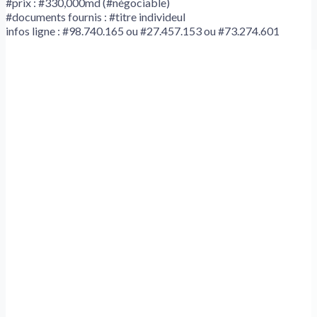
#prix : #330,000md (#négociable)
#documents fournis : #titre individeul
infos ligne : #98.740.165 ou #27.457.153 ou #73.274.601