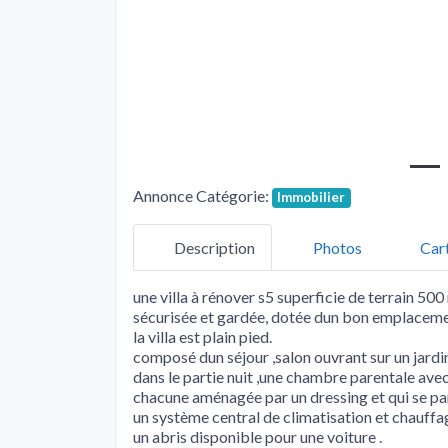
Annonce Catégorie:
Immobilier
Description
Photos
Car
une villa à rénover s5 superficie de terrain 50
sécurisée et gardée, dotée dun bon emplacemen
la villa est plain pied.
composé dun séjour ,salon ouvrant sur un jardin
dans le partie nuit ,une chambre parentale ave
chacune aménagée par un dressing et qui se par
un système central de climatisation et chauffage
un abris disponible pour une voiture .