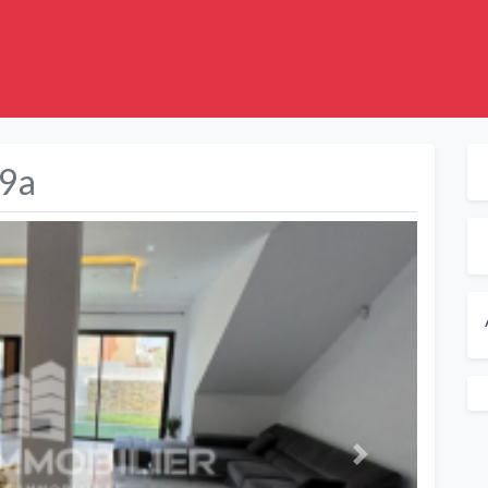
59a
Suivant