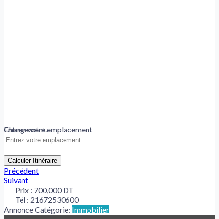
Chargement...
Entrez votre emplacement
Calculer Itinéraire
Précédent
Suivant
Prix :
700,000 DT
Tél :
21672530600
Annonce Catégorie:
Immobilier