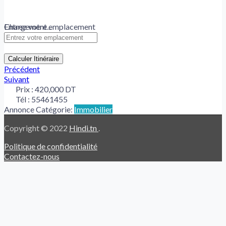
Chargement...
Entrez votre emplacement
Calculer Itinéraire
Précédent
Suivant
Prix :
420,000 DT
Tél :
55461455
Annonce Catégorie:
Immobilier
Copyright © 2022
Hindi.tn
.
Politique de confidentialité
Contactez-nous