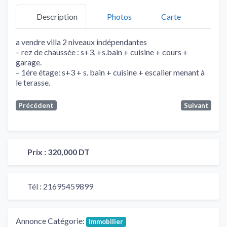
Description
Photos
Carte
a vendre villa 2 niveaux indépendantes
– rez de chaussée : s+3, +s.bain + cuisine + cours +
garage.
– 1ére étage: s+3 + s. bain + cuisine + escalier menant à
le terasse.
Précédent
Suivant
Prix :
320,000 DT
Tél :
21695459899
Annonce Catégorie:
Immobilier