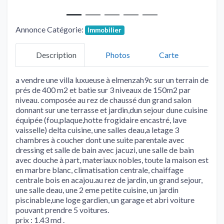
Annonce Catégorie:
Immobilier
Description
Photos
Carte
a vendre une villa luxueuse à elmenzah9c sur un terrain de
prés de 400 m2 et batie sur 3 niveaux de 150m2 par
niveau. composée au rez de chaussé dun grand salon
donnant sur une terrasse et jardin,dun sejour dune cuisine
équipée (fou,plaque,hotte frogidaire encastré, lave
vaisselle) delta cuisine, une salles deau,a letage 3
chambres à coucher dont une suite parentale avec
dressing et salle de bain avec jacuzi, une salle de bain
avec douche à part, materiaux nobles, toute la maison est
en marbre blanc, climatisation centrale, chaiffage
centrale bois en acajou.au rez de jardin, un grand sejour,
une salle deau, une 2 eme petite cuisine, un jardin
piscinable,une loge gardien, un garage et abri voiture
pouvant prendre 5 voitures.
prix : 1.43 md .