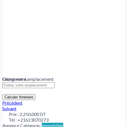
Chargement...
Entrez votre emplacement
Calculer Itinéraire
Précédent
Suivant
Prix :
2,250,000 DT
Tél :
+21623070273
Annonce Catégorie:
Immobilier