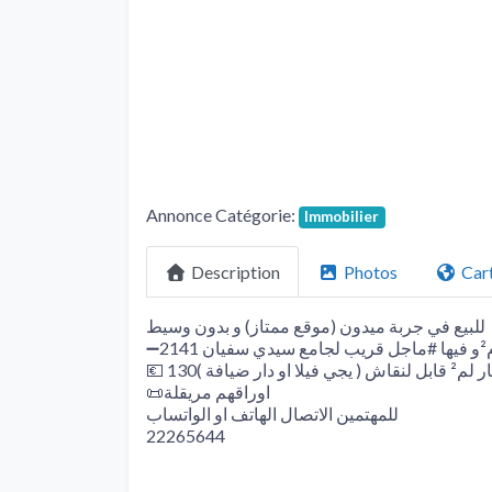
Annonce Catégorie:
Immobilier
Description
Photos
Car
للبيع في جربة ميدون (موقع ممتاز) و بدون وسيط
➖️2141 امع سيدي سفيان
💶 130نقاش ( يجي فيلا او دار ضيافة
📜اوراقهم مريقلة
للمهتمين الاتصال الهاتف او الواتساب
22265644