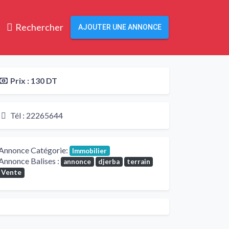
Rechercher
AJOUTER UNE ANNONCE
Prix :
130 DT
Tél :
22265644
Annonce Catégorie:
Immobilier
Annonce Balises :
annonce
djerba
terrain
Vente