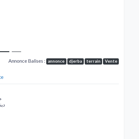
Annonce Balises :
annonce
djerba
terrain
Vente
te
م²و فيها #ماجل قريب لج
دينار لم² قابل ل )