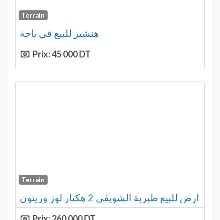
Terrain
هنشير للبيع في باجة
Prix:
45 000
Terrain
ارض للبيع طبربة الشويڨي 2 هكتار لوز وزيتون
Prix:
260 000