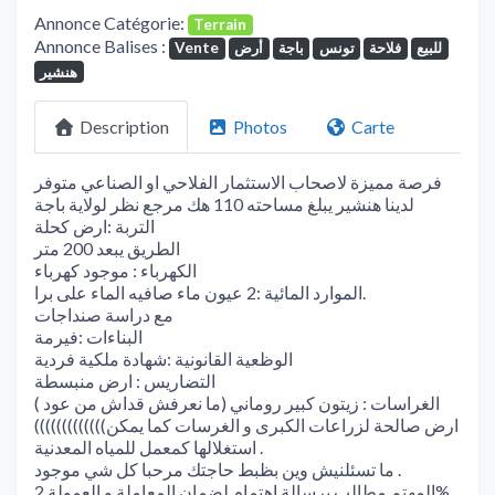
Annonce Catégorie:
Terrain
Annonce Balises :
للبيع
فلاحة
تونس
باجة
أرض
Vente
هنشير
Description
Photos
Carte
فرصة مميزة لاصحاب الاستثمار الفلاحي او الصناعي متوفر
لدينا هنشير يبلغ مساحته 110 هك مرجع نظر لولاية باجة
التربة :ارض كحلة
الطريق يبعد 200 متر
الكهرباء : موجود كهرباء
الموارد المائية :2 عيون ماء صافيه الماء على برا.
مع دراسة صنداجات
البناءات :فيرمة
الوظعية القانونية :شهادة ملكية فردية
التضاريس : ارض منبسطة
الغراسات : زيتون كبير روماني (ما نعرفش قداش من عود )
(((((((((((((ارض صالحة لزراعات الكبرى و الغرسات كما يمكن
استغلالها كمعمل للمياه المعدنية .
ما تسئلنيش وين بظبط حاجتك مرحبا كل شي موجود .
المهتم مطالب برسالة اهتمام لضمان المعاملة و العمولة 2%