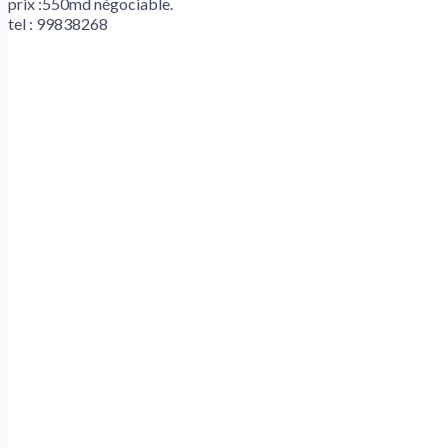
prix :550md négociable.
tel : 99838268