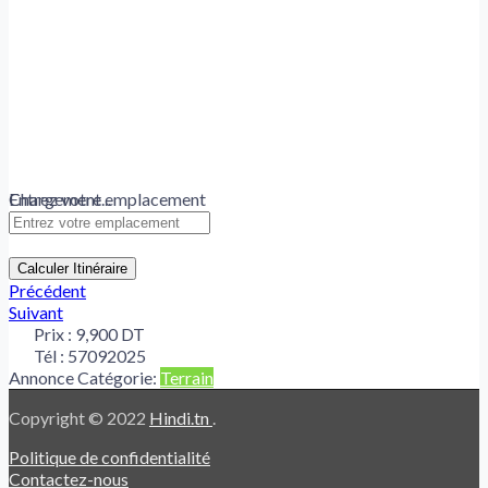
Chargement...
Entrez votre emplacement
Calculer Itinéraire
Précédent
Suivant
Prix :
9,900 DT
Tél :
57092025
Annonce Catégorie:
Terrain
Copyright © 2022
Hindi.tn
.
Politique de confidentialité
Contactez-nous