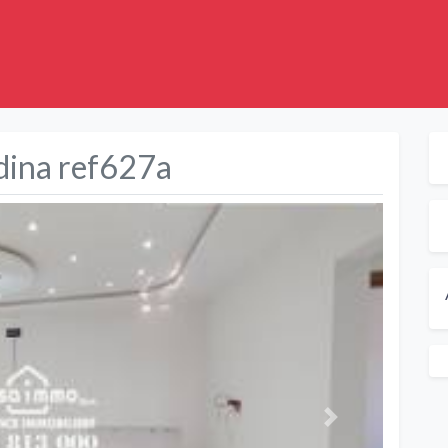
edina ref627a
Suivant