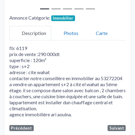
Annonce Catégorie:
Immobilier
Description
Photos
Carte
fb: 6119
prix de vente :290 000dt
superficie : 120m²
type : s+2
adresse : cite wahat
contacter notre conseillère en immobilier au 53272204
a vendre un appartement s+2 à cité el wahat au 5éme
étage. il se compose dune salon avec balcon , 2 chambers
à couchers, une cuisine bien équipée et une salle de bain.
lappartement est installer dun chauffage central et
climatisation.
agence immobilière ari aouina.
Précédent
Suivant