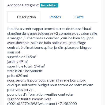
Annonce Catégorie:
Immobilier
Description
Photos
Carte
l’aouina a vendre appartement au rez de chaussé haut
standing dans une résidense r+2 composé de : salon salle
a manger , 3 chambres a coucher , cuisine bien équippé
avec shéchoir , salle de bain ,salle d’eau ,chauffage
central , 5 climatiseurs splite, jardin , place parking au
sous sol .
superficie : 145m²
jardin : 49 m²
superficie total : 194 m²
titre bleu : individuelle
prix : 620 md
nous serons là pour vous aider à faire le bon choix.
quel que soit votre budget nous ferons de notre mieux
pour vous servir .
pour plus d’information veuillez contacter
l’agence tunital immobilière
(00216)22704893 (whats’app ) / 71983000