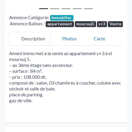
Annonce Catégorie:
Immobilier
Annonce Balises :
appartement
mourouj5
s+3
Vente
Description
Photos
Carte
Ameni immo met à la vente un appartement s+3 à el
mourouj 5.
– au 3éme étage sans ascenseur.
– surface : 84 m².
– prix : 108.000 dt.
composé de : salon, 03 chambres à coucher, cuisine avec
séchoir et salle de bain.
place de parking.
gaz de ville.