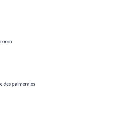
g room
le des palmeraies