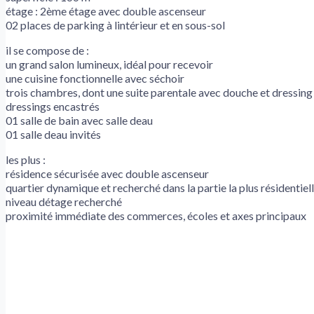
étage : 2ème étage avec double ascenseur
02 places de parking à lintérieur et en sous-sol
il se compose de :
un grand salon lumineux, idéal pour recevoir
une cuisine fonctionnelle avec séchoir
trois chambres, dont une suite parentale avec douche et dressin
dressings encastrés
01 salle de bain avec salle deau
01 salle deau invités
les plus :
résidence sécurisée avec double ascenseur
quartier dynamique et recherché dans la partie la plus résidentiel
niveau détage recherché
proximité immédiate des commerces, écoles et axes principaux