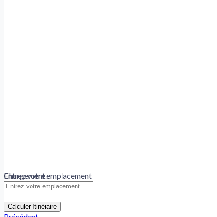
Chargement...
Entrez votre emplacement
Calculer Itinéraire
Précédent