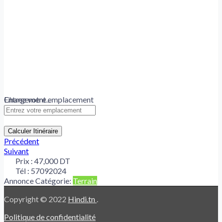
Chargement...
Entrez votre emplacement
Calculer Itinéraire
Précédent
Suivant
Prix :
47,000 DT
Tél :
57092024
Annonce Catégorie:
Terrain
Copyright © 2022
Hindi.tn
.
Politique de confidentialité