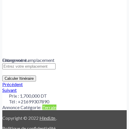
Chargement...
Entrez votre emplacement
Calculer Itinéraire
Précédent
Suivant
Prix :
1,700,000 DT
Tél :
+21699307890
Annonce Catégorie:
Terrain
Copyright © 2022
Hindi.tn
.
Politique de confidentialité