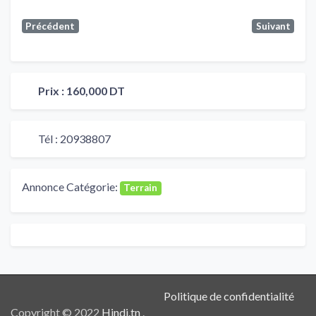
Précédent
Suivant
Prix :
160,000 DT
Tél :
20938807
Annonce Catégorie:
Terrain
Politique de confidentialité
Copyright © 2022
Hindi.tn
.