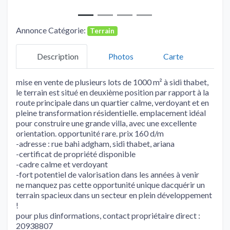
Annonce Catégorie:
Terrain
Description
Photos
Carte
mise en vente de plusieurs lots de 1000 m² à sidi thabet,
le terrain est situé en deuxième position par rapport à la
route principale dans un quartier calme, verdoyant et en
pleine transformation résidentielle. emplacement idéal
pour construire une grande villa, avec une excellente
orientation. opportunité rare. prix 160 d/m
-adresse : rue bahi adgham, sidi thabet, ariana
-certificat de propriété disponible
-cadre calme et verdoyant
-fort potentiel de valorisation dans les années à venir
ne manquez pas cette opportunité unique dacquérir un
terrain spacieux dans un secteur en plein développement
!
pour plus dinformations, contact propriétaire direct :
20938807