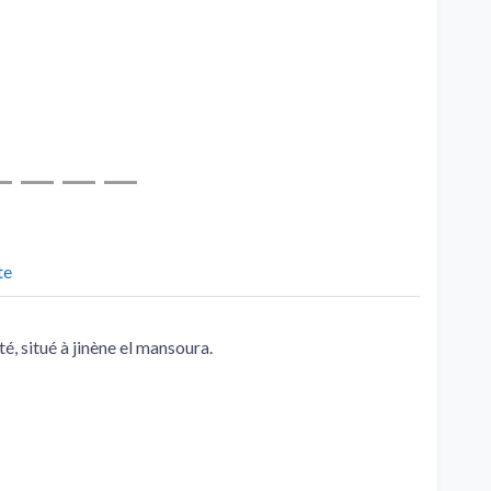
te
é, situé à jinène el mansoura.