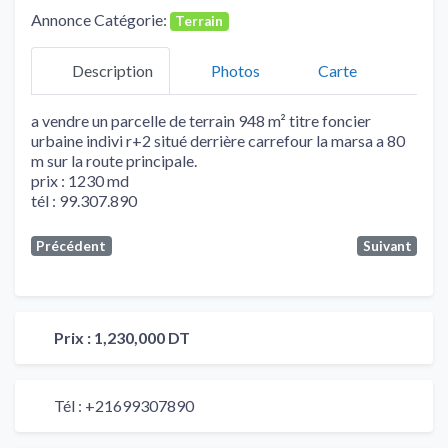
Annonce Catégorie:
Terrain
Description
Photos
Carte
a vendre un parcelle de terrain 948 m² titre foncier
urbaine indivi r+2 situé derrière carrefour la marsa a 80
m sur la route principale.
prix : 1230 md
tél : 99.307.890
Précédent
Suivant
Prix :
1,230,000 DT
Tél :
+21699307890