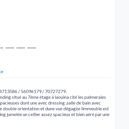
te
u 58713586 / 56096179 / 70727279.
ing situé au 7ème étage à laouina cité les palmeraies
acieuses dont une avec dressing ,salle de bain avec
ne double orientation et dune vue dégagée limmeuble est
ng jumelée un cellier assez spacieux et bien aéré par une