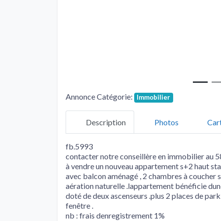
Annonce Catégorie:
Immobilier
Description
Photos
Car
fb.5993
contacter notre conseillère en immobilier a
à vendre un nouveau appartement s+2 haut stand
avec balcon aménagé , 2 chambres à coucher sp
aération naturelle .lappartement bénéficie du
doté de deux ascenseurs .plus 2 places de parki
fenêtre .
nb : frais denregistrement 1%